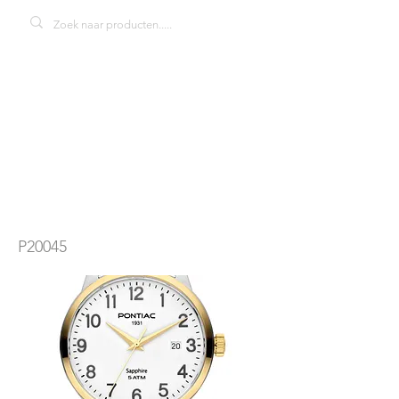
Pontiac P20045
herenhorloge
P20045