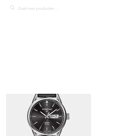
Pontiac P20114
herenhorloge