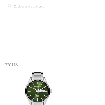
Pontiac P20116
herenhorloge
P20116