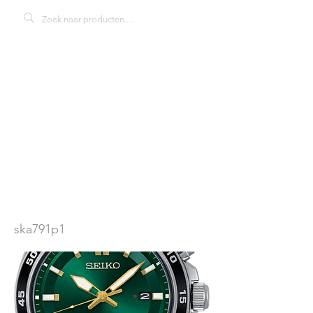
Seiko Kinetic
SKA791P1
herenhorloge
ska791p1