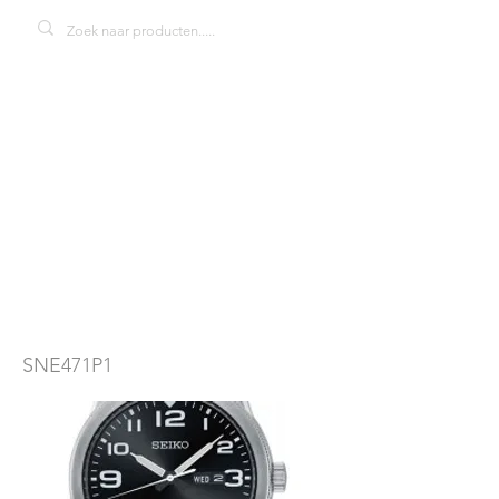
Seiko solar
SNE471P1
herenhorloge
SNE471P1