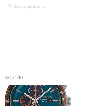
Seiko solar
SSC717P1
herenhorloge
SSC717P1