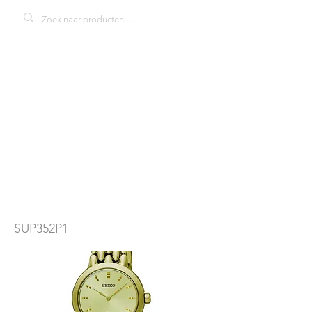
Seiko solar
SUP352P1
dameshorloge
SUP352P1