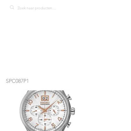
Seiko SPC087P1
herenhorloge
SPC087P1