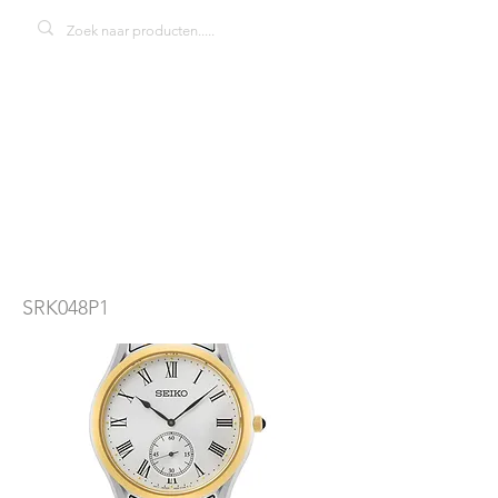
Seiko SRK048P1
herenhorloge
SRK048P1