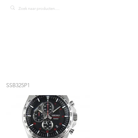
Seiko SSB325P1
herenhorloge
SSB325P1