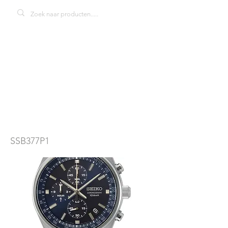
Seiko SSB377P1
herenhorloge
SSB377P1