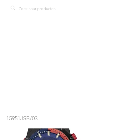
Timberland
Sherbrook
15951JSB/03
herenhorloge
15951JSB/03