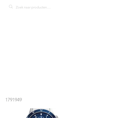
TOMMY
HILFIGER
Jimmy
1791949
herenhorloge
1791949