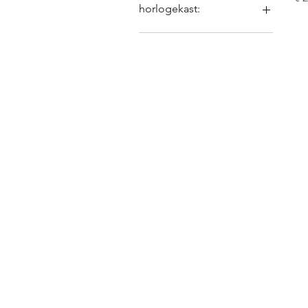
horlogekast:
edelstaal