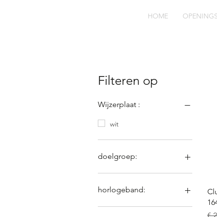
HOME
OPENING
Filteren op
Wijzerplaat :
wit
doelgroep:
heren
horlogeband:
Cl
16
leder
No
€ 