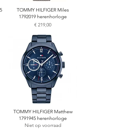
Snel overzicht
5
TOMMY HILFIGER Miles
1792019 herenhorloge
Prijs
€ 219,00
Snel overzicht
TOMMY HILFIGER Matthew
1791945 herenhorloge
Niet op voorraad