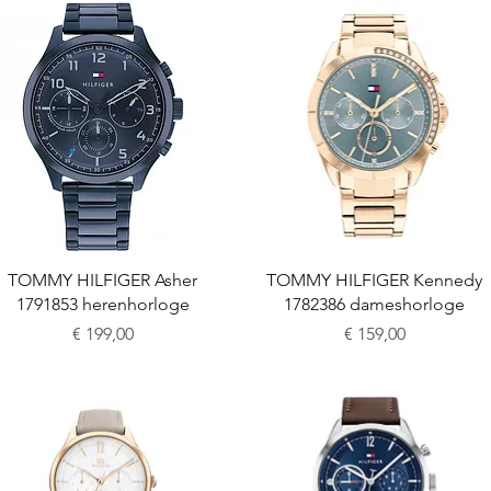
Snel overzicht
Snel overzicht
TOMMY HILFIGER Asher
TOMMY HILFIGER Kennedy
1791853 herenhorloge
1782386 dameshorloge
Prijs
Prijs
€ 199,00
€ 159,00