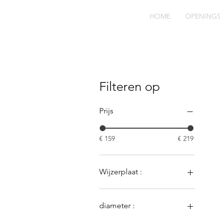
HOME
OPENING
Filteren op
Prijs
€ 159
€ 219
Wijzerplaat :
blauw
grijs
diameter :
groen