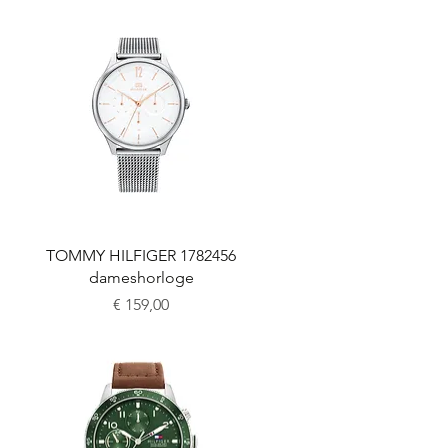
Snel overzicht
TOMMY HILFIGER 1782456
dameshorloge
Prijs
€ 159,00