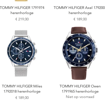
Snel overzicht
Snel overzicht
TOMMY HILFIGER 1791974
TOMMY HILFIGER Axel 179200
herenhorloge
herenhorloge
Prijs
Prijs
€ 219,00
€ 189,00
Snel overzicht
Snel overzicht
TOMMY HILFIGER Miles
TOMMY HILFIGER Owen
1792018 herenhorloge
1791965 herenhorloge
Niet op voorraad
Prijs
€ 189,00