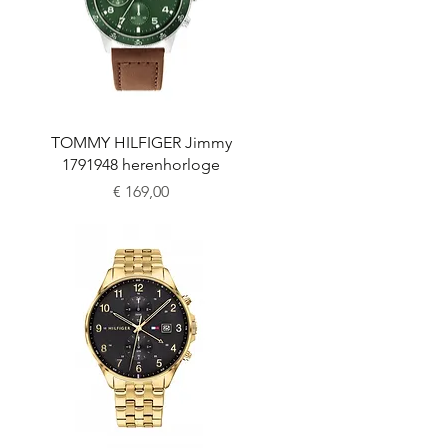
Snel overzicht
TOMMY HILFIGER Jimmy
1791948 herenhorloge
Prijs
€ 169,00